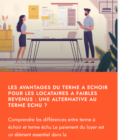
LES AVANTAGES DU TERME A ECHOIR
POUR LES LOCATAIRES A FAIBLES
REVENUS : UNE ALTERNATIVE AU
TERME ECHU ?
Comprendre les différences entre terme à
échoir et terme échu Le paiement du loyer est
un élément essentiel dans la