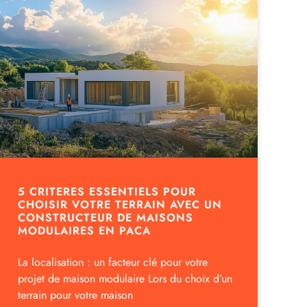
5 CRITERES ESSENTIELS POUR
CHOISIR VOTRE TERRAIN AVEC UN
CONSTRUCTEUR DE MAISONS
MODULAIRES EN PACA
La localisation : un facteur clé pour votre
projet de maison modulaire Lors du choix d’un
terrain pour votre maison