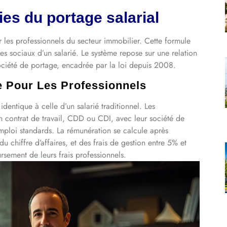
ies du portage salarial
 les professionnels du secteur immobilier. Cette formule
es sociaux d’un salarié. Le système repose sur une relation
a société de portage, encadrée par la loi depuis 2008.
 Pour Les Professionnels
 identique à celle d’un salarié traditionnel. Les
n contrat de travail, CDD ou CDI, avec leur société de
mploi standards. La rémunération se calcule après
chiffre d’affaires, et des frais de gestion entre 5% et
rsement de leurs frais professionnels.